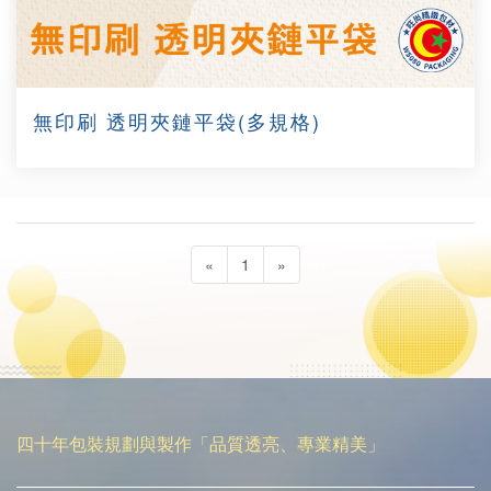
無印刷 透明夾鏈平袋(多規格)
«
1
»
四十年包裝規劃與製作「品質透亮、專業精美」