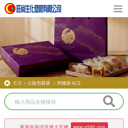
首頁
公版包裝袋
夾鏈袋-站立
客製包裝請至微太官網
www.vt080.com