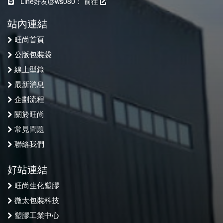
Line好友@ws080：
前往
站內連結
旺尚首頁
公版包裝袋
線上型錄
最新消息
企劃流程
關於旺尚
常見問題
聯絡我們
好站連結
旺尚生化塑膠
微太包裝科技
塑膠工業中心