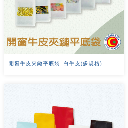
開窗牛皮夾鏈平底袋_白牛皮(多規格)