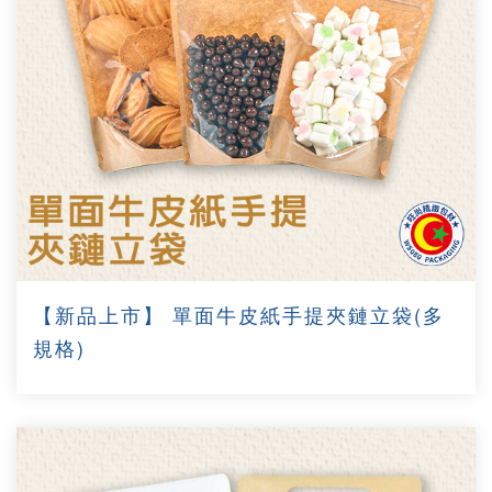
【新品上市】 單面牛皮紙手提夾鏈立袋(多
規格)