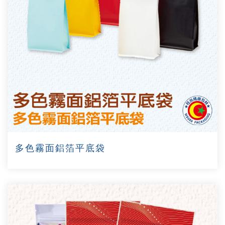
多色霧面鋁箔平底袋