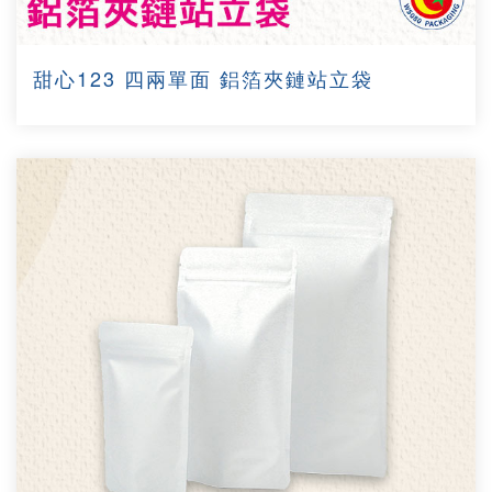
甜心123 四兩單面 鋁箔夾鏈站立袋