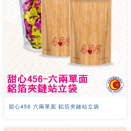
甜心456 六兩單面 鋁箔夾鏈站立袋