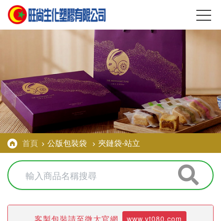
首頁
公版包裝袋
夾鏈袋-站立
客製包裝請至微太官網
www.vt080.com