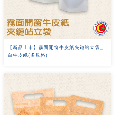
【新品上市】霧面開窗牛皮紙夾鏈站立袋_
白牛皮紙(多規格)