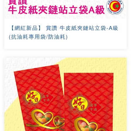
【網紅新品】 賞讚 牛皮紙夾鏈站立袋-A級
(抗油耗專用袋/防油耗)