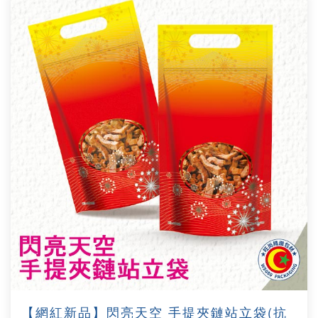
【網紅新品】閃亮天空 手提夾鏈站立袋(抗