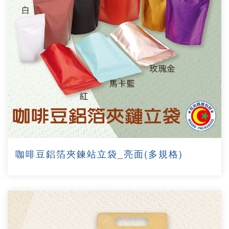
咖啡豆鋁箔夾鍊站立袋_亮面(多規格)