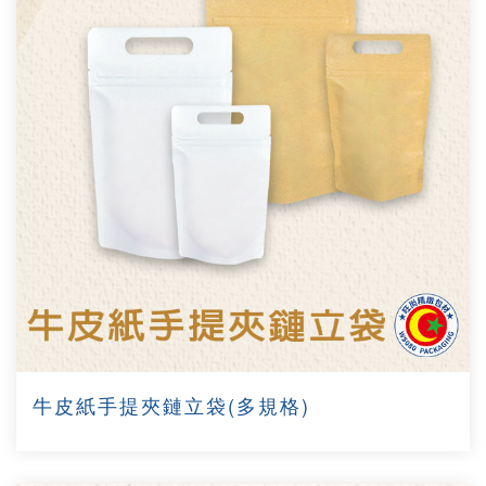
牛皮紙手提夾鏈立袋(多規格)