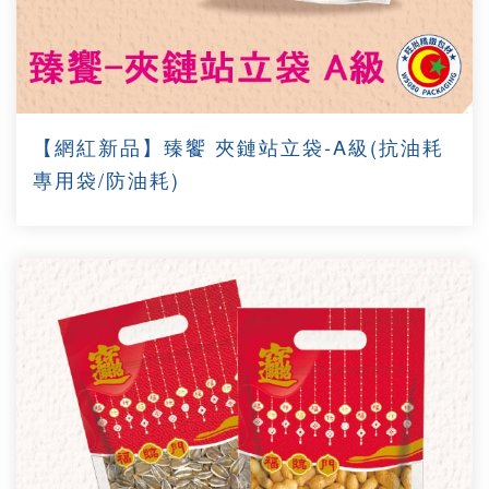
【網紅新品】臻饗 夾鏈站立袋-A級(抗油耗
專用袋/防油耗)