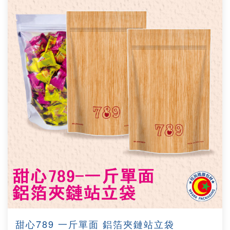
甜心789 一斤單面 鋁箔夾鏈站立袋