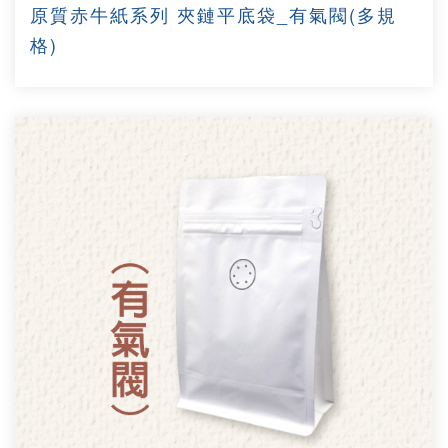
原質赤牛紙系列 夾鏈平底袋_有氣閥(多規
格)