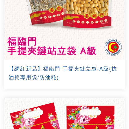
【網紅新品】福臨門 手提夾鏈立袋-A級(抗
油耗專用袋/防油耗)