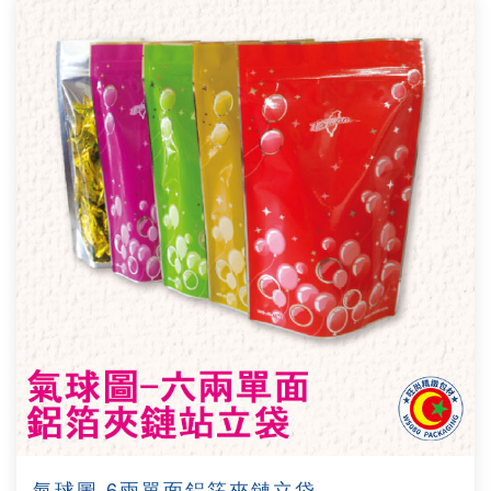
氣球圖 6兩單面鋁箔夾鏈立袋