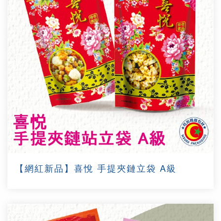
【網紅新品】喜悅 手提夾鏈立袋 A級