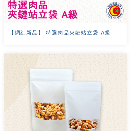
【網紅新品】 特選肉品夾鏈站立袋-A級