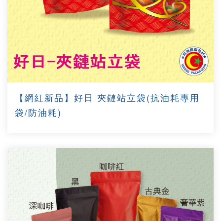
【網紅新品】好日 夾鏈站立袋(抗油耗專用
袋/防油耗)