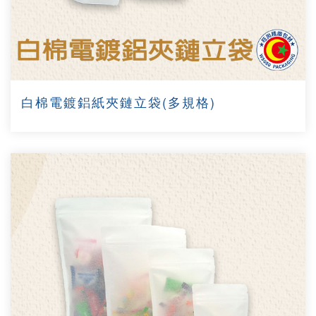
白棉電鍍鋁紙夾鏈立袋(多規格)