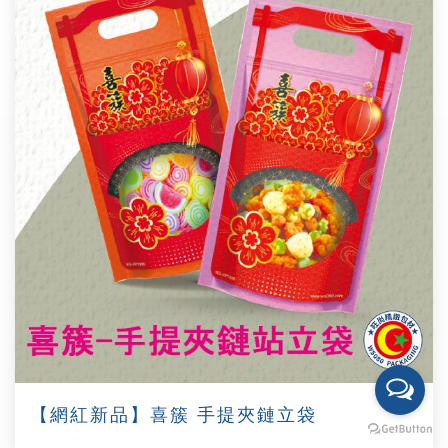
【網紅新品】喜簇 手提夾鏈立袋