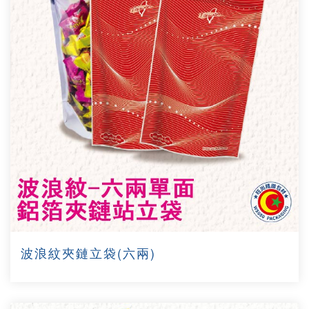
波浪紋夾鏈立袋(六兩)