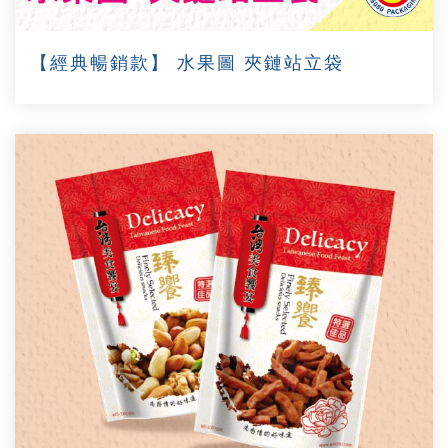
【經典暢銷款】 水果圖 夾鏈站立袋