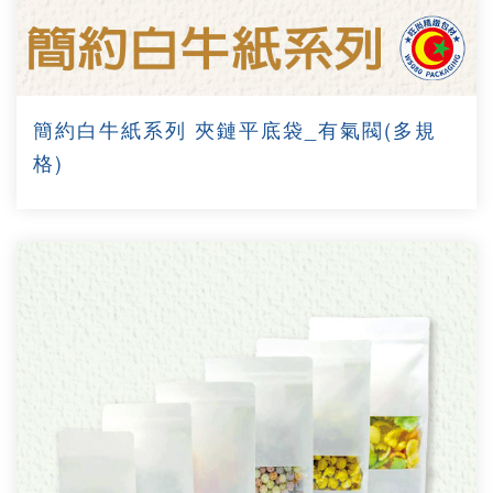
簡約白牛紙系列 夾鏈平底袋_有氣閥(多規
格)