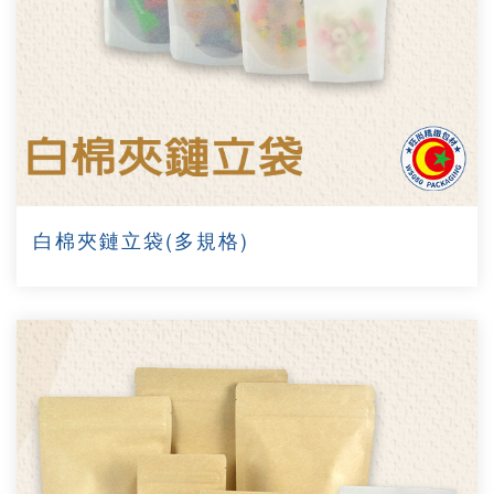
白棉夾鏈立袋(多規格)