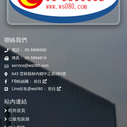
聯絡我們
電話： 05-5896692
傳真： 05-5894819
service@ws080.com
643 雲林縣林內鄉中正路280號
FB粉絲團：
前往
Line好友@ws080：
前往
站內連結
旺尚首頁
公版包裝袋