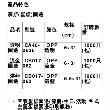
產品特色
慕斯
(
蛋糕
)
圍邊
規格
訂購數
品項
型號
顏色
量
(cm)
透明
CA40-
OPP
1000
只
6×31
圍邊
0630
透明
(
包
)
流金
CB017-
OPP
1000
只
6×31
圍邊
062
流金
(
包
)
湛藍
CB017-
OPP
1000
只
6.5×31
圍邊
063
湛藍
(
包
)
客製蛋糕圍邊
(
節慶
/
生日
/
活動
各式
主題蛋糕圍邊印刷服務
)