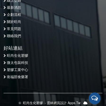
線上型錄
最新消息
企劃流程
關於旺尚
常見問題
聯絡我們
好站連結
旺尚生化塑膠
微太包裝科技
塑膠工業中心
衛福部食藥署
©
旺尚生化塑膠
-
雲林網頁設計 Apps.Tw