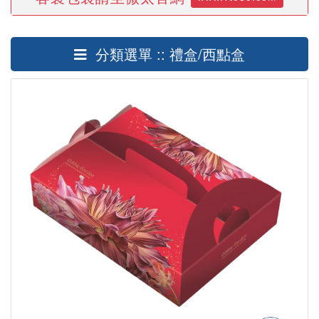
分類選單 :: 禮盒/西點盒