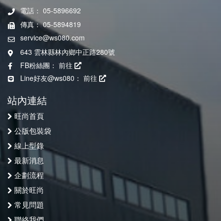
電話： 05-5896692
傳真： 05-5894819
service@ws080.com
643 雲林縣林內鄉中正路280號
FB粉絲團：
前往
Line好友@ws080：
前往
站內連結
旺尚首頁
公版包裝袋
線上型錄
最新消息
企劃流程
關於旺尚
常見問題
聯絡我們