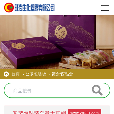
首頁
公版包裝袋
禮盒/西點盒
客製包裝請至微太官網
www.vt080.com