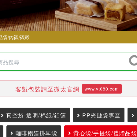
品袋/內襯/襯縠
客製包裝請至微太官網
www.vt080.com
真空袋-透明/棉紙/鋁箔
PP夾鏈袋專區
咖啡鋁箔掛耳袋
背心袋/手提袋/禮贈品袋