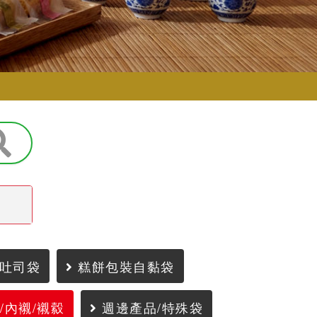
吐司袋
糕餅包裝自黏袋
/內襯/襯縠
週邊產品/特殊袋