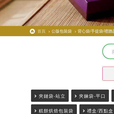
首頁
公版包裝袋
背心袋/手提袋/禮贈
夾鏈袋-站立
夾鍊袋-平口
糕餅烘焙包裝袋
禮盒/西點盒