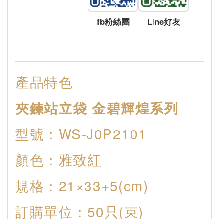
fb粉絲團
Line好友
產品特色
夾鍊站立袋 金碧輝煌系列
型號：WS-J0P2101
顏色：雅致紅
規格：21×33+5(cm)
訂購單位：50只(束)