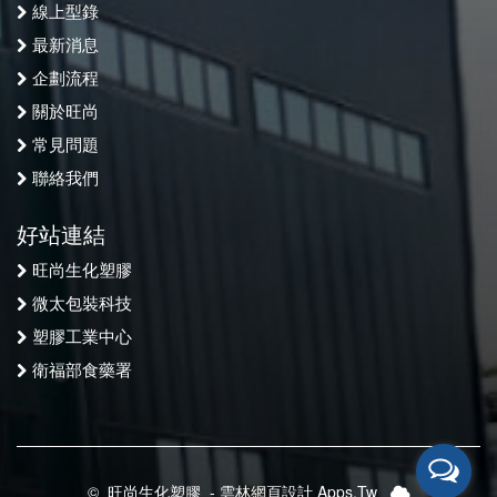
線上型錄
最新消息
企劃流程
關於旺尚
常見問題
聯絡我們
好站連結
旺尚生化塑膠
微太包裝科技
塑膠工業中心
衛福部食藥署
©
旺尚生化塑膠
-
雲林網頁設計 Apps.Tw