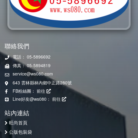
聯絡我們
電話： 05-5896692
傳真： 05-5894819
service@ws080.com
643 雲林縣林內鄉中正路280號
FB粉絲團：
前往
Line好友@ws080：
前往
站內連結
旺尚首頁
公版包裝袋