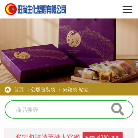
首頁
公版包裝袋
夾鏈袋-站立
客製包裝請至微太官網
www.vt080.com