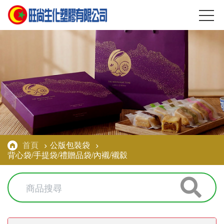
首頁
公版包裝袋
背心袋/手提袋/禮贈品袋/內襯/襯縠