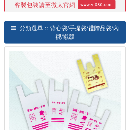
客製包裝請至微太官網
www.vt080.com
分類選單 :: 背心袋/手提袋/禮贈品袋/內
襯/襯縠