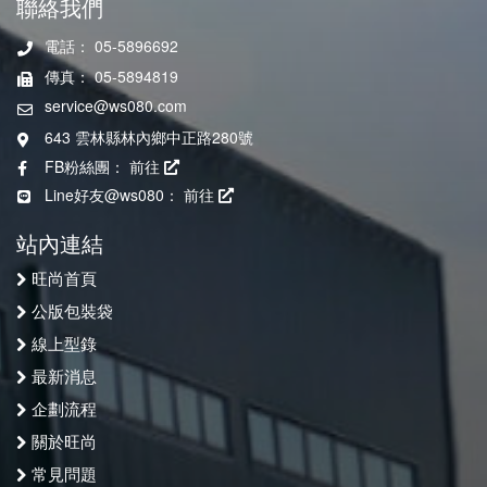
聯絡我們
電話： 05-5896692
傳真： 05-5894819
service@ws080.com
643 雲林縣林內鄉中正路280號
FB粉絲團：
前往
Line好友@ws080：
前往
站內連結
旺尚首頁
公版包裝袋
線上型錄
最新消息
企劃流程
關於旺尚
常見問題