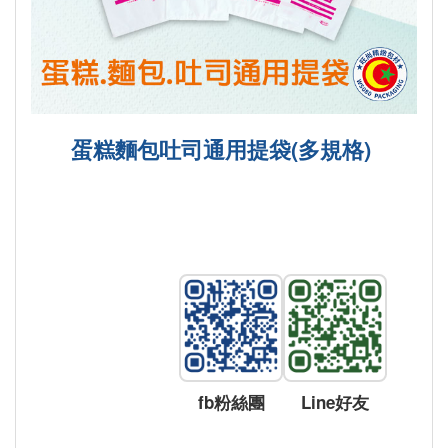
蛋糕麵包吐司通用提袋(多規格)
fb粉絲團
Line好友