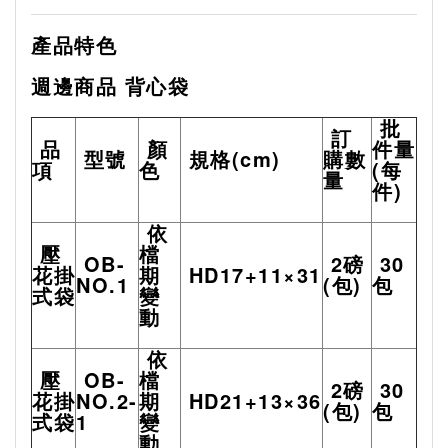
產品特色
週邊商品
背心袋
批
訂
品
顏
件量
型號
規格
(cm)
購數
項
色
(
每
量
件
)
依
壓
檔
OB-
2
磅
30
花掛
期
HD17+11×31
NO.1
(
包
)
包
式袋
變
動
依
壓
OB-
檔
2
磅
30
花掛
NO.2-
期
HD21+13×36
(
包
)
包
式袋
1
變
動