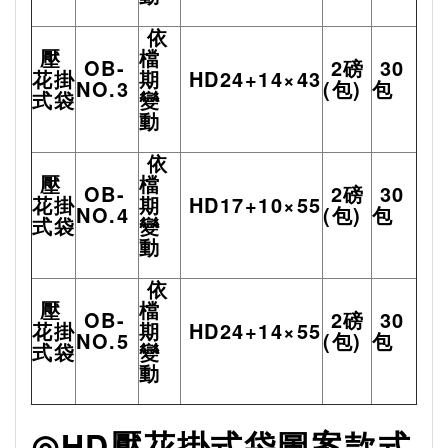
依
壓
檔
OB-
2
磅
30
花掛
期
HD24+14×43
NO.3
(
包
)
包
式袋
變
動
依
壓
檔
OB-
2
磅
30
花掛
期
HD17+10×55
NO.4
(
包
)
包
式袋
變
動
依
壓
檔
OB-
2
磅
30
花掛
期
HD24+14×55
NO.5
(
包
)
包
式袋
變
動
◎HD壓花掛式袋圖案款式