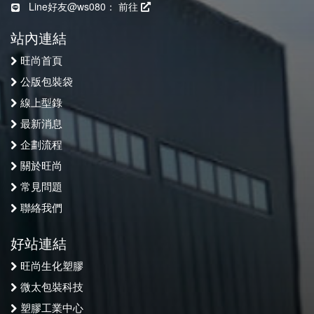
Line好友@ws080：
前往
站內連結
旺尚首頁
公版包裝袋
線上型錄
最新消息
企劃流程
關於旺尚
常見問題
聯絡我們
好站連結
旺尚生化塑膠
微太包裝科技
塑膠工業中心