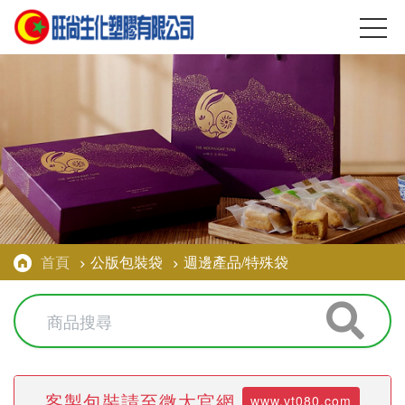
首頁
公版包裝袋
週邊產品/特殊袋
客製包裝請至微太官網
www.vt080.com