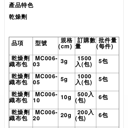
產品特色
乾燥劑
規格
訂購數
批件量
品項
型號
(cm)
量
(
每件
)
乾燥劑
MC006-
1500
3g
5
包
織布包
03
入
(
包
)
乾燥劑
MC006-
1000
5g
5
包
織布包
05
入
(
包
)
乾燥劑
MC006-
500
入
10g
6
包
織布包
10
(
包
)
乾燥劑
MC006-
200
入
20g
6
包
織布包
20
(
包
)